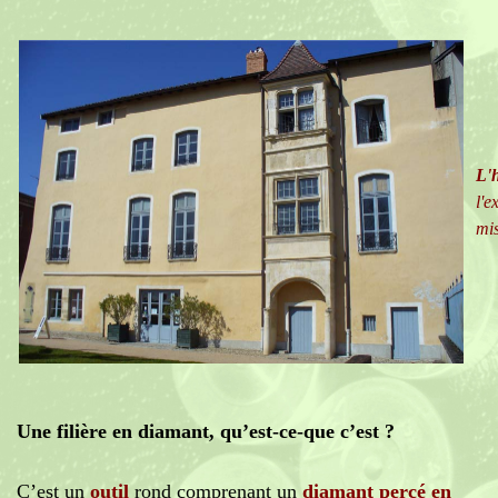
L'
l'e
mis
Une filière en diamant, qu’est-ce-que c’est ?
C’est un
outil
rond comprenant un
diamant percé en